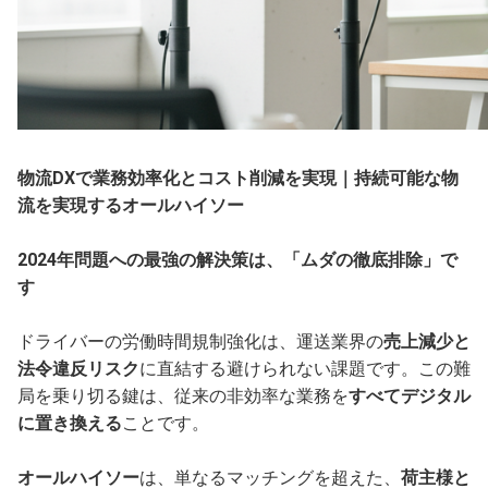
物流DXで業務効率化とコスト削減を実現｜持続可能な物
流を実現するオールハイソー
2024年問題への最強の解決策は、「ムダの徹底排除」で
す
ドライバーの労働時間規制強化は、運送業界の
売上減少と
法令違反リスク
に直結する避けられない課題です。この難
局を乗り切る鍵は、従来の非効率な業務を
すべてデジタル
に置き換える
ことです。
オールハイソー
は、単なるマッチングを超えた、
荷主様と