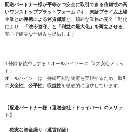
配送パートナー様が平等かつ安全に取引できる信頼性の高
いワンストッププラットフォーム
です。
東証プライム上場
企業との連携による運賃保証
と、煩雑な業務の完全自動化
により、
「法令遵守」と「利益の最大化」を両立させる
、
安心で確実な仕組みを提供します。
1.登録を後押しする！オールハイソーの「3大安心メリッ
ト」
オールハイソーは、持続可能な物流を実現するため、取引
の
安全性
、
公平性
、
収益性
を徹底的に追求しています。
【配送パートナー様（運送会社・ドライバー）のメリッ
ト】
確実な資金繰り（運賃保証）