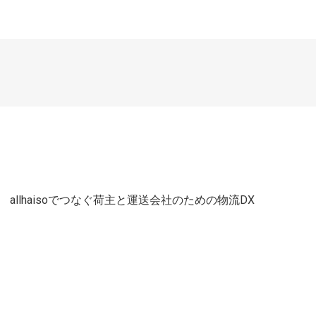
S」 allhaisoでつなぐ荷主と運送会社のための物流DX